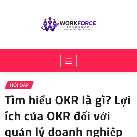
Skip
to
content
HỎI ĐÁP
Tìm hiểu OKR là gì? Lợi
ích của OKR đối với
quản lý doanh nghiệp