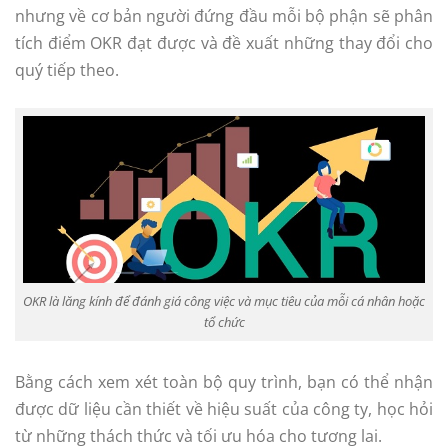
nhưng về cơ bản người đứng đầu mỗi bộ phận sẽ phân
tích điểm OKR đạt được và đề xuất những thay đổi cho
quý tiếp theo.
OKR là lăng kính để đánh giá công việc và mục tiêu của mỗi cá nhân hoặc
tổ chức
Bằng cách xem xét toàn bộ quy trình, bạn có thể nhận
được dữ liệu cần thiết về hiệu suất của công ty, học hỏi
từ những thách thức và tối ưu hóa cho tương lai.