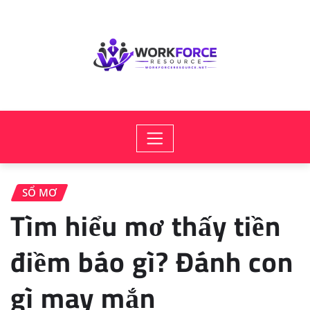
Skip
to
content
SỔ MƠ
Tìm hiểu mơ thấy tiền
điềm báo gì? Đánh con
gì may mắn